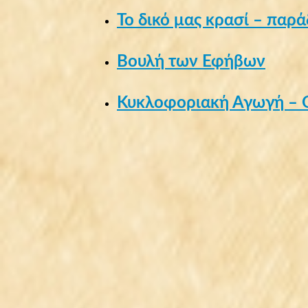
Το δικό μας κρασί – παρ
Βουλή των Εφήβων
Κυκλοφοριακή Αγωγή – 