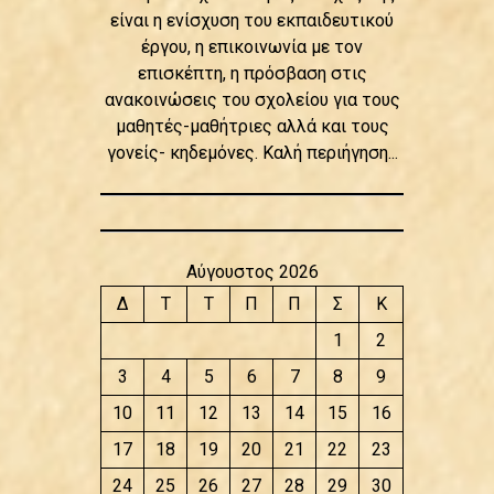
είναι η ενίσχυση του εκπαιδευτικού
έργου, η επικοινωνία με τον
επισκέπτη, η πρόσβαση στις
ανακοινώσεις του σχολείου για τους
μαθητές-μαθήτριες αλλά και τους
γονείς- κηδεμόνες. Καλή περιήγηση...
Αύγουστος 2026
Δ
Τ
Τ
Π
Π
Σ
Κ
1
2
3
4
5
6
7
8
9
10
11
12
13
14
15
16
17
18
19
20
21
22
23
24
25
26
27
28
29
30