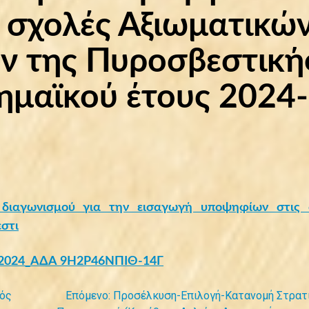
 σχολές Αξιωματικώ
ν της Πυροσβεστική
ημαϊκού έτους 2024-
διαγωνισμού για την εισαγωγή υποψηφίων στις 
στι
2024_ΑΔΑ 9Η2Ρ46ΝΠΙΘ-14Γ
μός
Επόμενο:
Προσέλκυση-Επιλογή-Κατανομή Στρατ