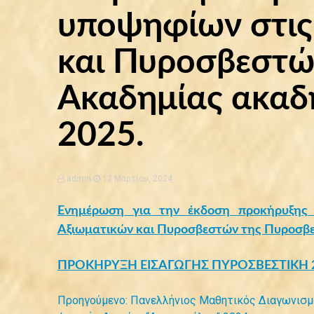
υποψηφίων στις
και Πυροσβεστώ
Ακαδημίας ακαδ
2025.
admin
13 Μαρτίου, 2024
Ενημέρωση για την έκδοση προκήρυξης 
Αξιωματικών και Πυροσβεστών της Πυροσβε
ΠΡΟΚΗΡΥΞΗ ΕΙΣΑΓΩΓΗΣ ΠΥΡΟΣΒΕΣΤΙΚΗ 
Προηγούμενο:
Πανελλήνιος Μαθητικός Διαγωνισ
Πλοήγηση