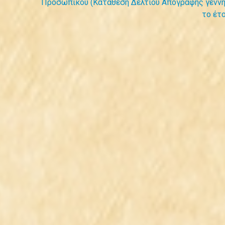
Προσωπικού (Κατάθεση Δελτίου Απογραφής γενν
το έτ