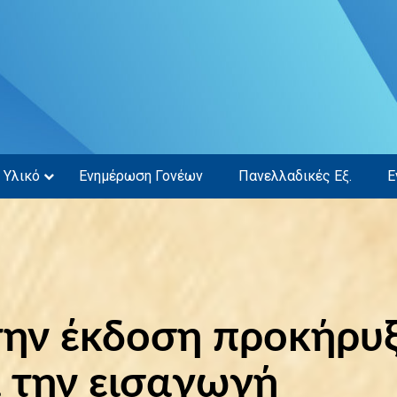
Υλικό
Ενημέρωση Γονέων
Πανελλαδικές Εξ.
Ε
την έκδοση προκήρυ
 την εισαγωγή