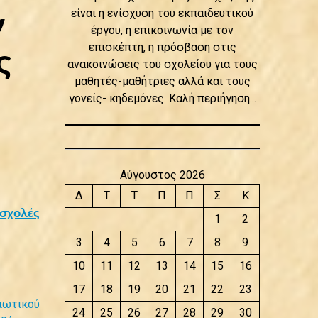
είναι η ενίσχυση του εκπαιδευτικού
ν
έργου, η επικοινωνία με τον
επισκέπτη, η πρόσβαση στις
ς
ανακοινώσεις του σχολείου για τους
μαθητές-μαθήτριες αλλά και τους
γονείς- κηδεμόνες. Καλή περιήγηση...
Αύγουστος 2026
Δ
Τ
Τ
Π
Π
Σ
Κ
σχολές
1
2
3
4
5
6
7
8
9
10
11
12
13
14
15
16
17
18
19
20
21
22
23
ιωτικού
24
25
26
27
28
29
30