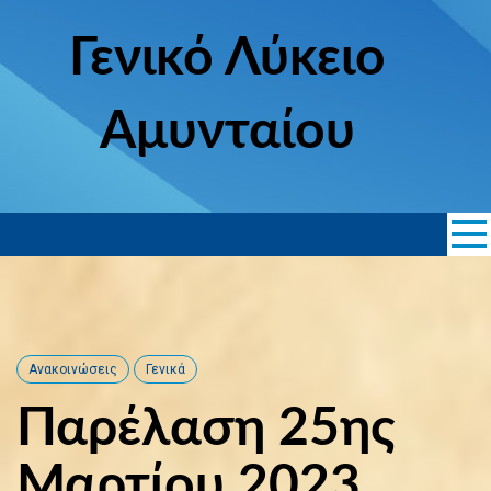
Skip
to
Γενικό Λύκειο
content
Αμυνταίου
Ανακοινώσεις
Γενικά
Παρέλαση 25ης
Μαρτίου 2023