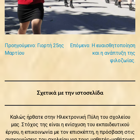
Προηγούμενο:
Γιορτή 25ης
Επόμενο:
Η ευαισθητοποίηση
Πλοήγηση
Μαρτίου
και η ανάπτυξη της
φιλοζωίας.
άρθρων
Σχετικά με την ιστοσελίδα
Καλώς ήρθατε στην Ηλεκτρονική Πύλη του σχολείου
μας. Στόχος της είναι η ενίσχυση του εκπαιδευτικού
έργου, η επικοινωνία με τον επισκέπτη, η πρόσβαση στις
ανακοινώσεις του σχολείου για τους μαθητές-μαθήτριες