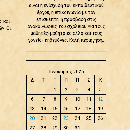
είναι η ενίσχυση του εκπαιδευτικού
έργου, η επικοινωνία με τον
επισκέπτη, η πρόσβαση στις
ς και
ανακοινώσεις του σχολείου για τους
 Οι...
μαθητές-μαθήτριες αλλά και τους
γονείς- κηδεμόνες. Καλή περιήγηση...
Ιανουάριος 2025
Δ
Τ
Τ
Π
Π
Σ
Κ
1
2
3
4
5
6
7
8
9
10
11
12
13
14
15
16
17
18
19
20
21
22
23
24
25
26
27
28
29
30
31