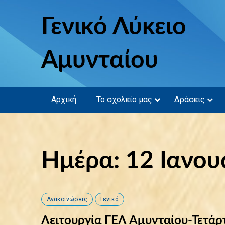
Skip
to
Γενικό Λύκειο
content
Αμυνταίου
Αρχική
Το σχολείο μας
Δράσεις
Ημέρα: 12 Ιανου
Ανακοινώσεις
Γενικά
Λειτουργία ΓΕΛ Αμυνταίου-Τετά